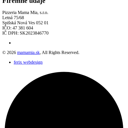
Firemné údaje
Pizzeria Mama Mia, s.r.o.
Letná 75/68
Spišská Nová Ves 052 01
IČO: 47 381 604
IČ DPH: SK2023846770
© 2026
mamamia.sk
, All Rights Reserved.
ferix webdesign