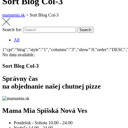
Sort Blog Col-3
mamamia.sk
>
Sort Blog Col-3
Search for:
Search
All
{"cpt":"blog","style":"1","columns":"3","show":9,"order":"DESC
No data available.
Sort Blog Col-3
Správny čas
na objednanie
našej chutnej pizze
Mama Mia Spišská Nová Ves
Pondelok - Sobota
10.00 - 24.00
Nedeľa
14.00 - 24.00