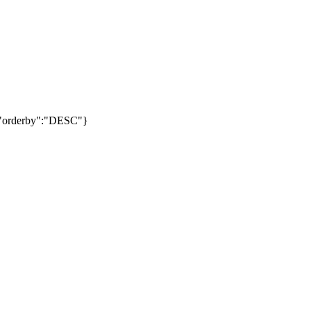
","orderby":"DESC"}